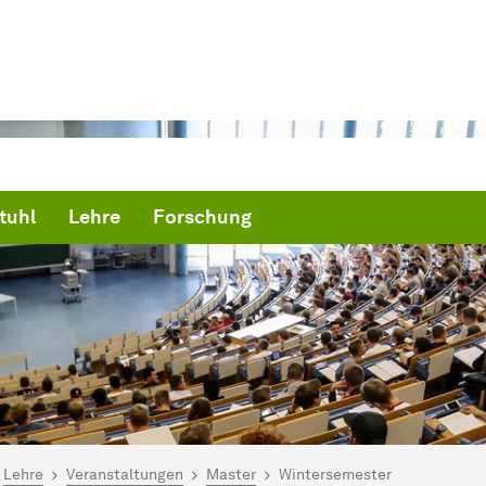
tuhl
Lehre
Forschung
ind hier:
artseite
Lehre
Veranstaltungen
Master
Wintersemester