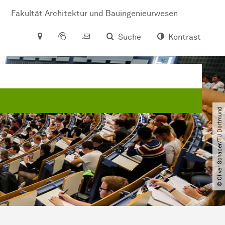
Fakultät Architektur und Bauingenieurwesen
Suche
Kontrast
© Oliver Schaper​/​TU Dortmund