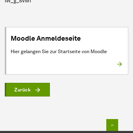
IW_jj_SVM1
Moodle Anmeldeseite
Hier gelangen Sie zur Startseite von Moodle
Zurück
Zum Seit